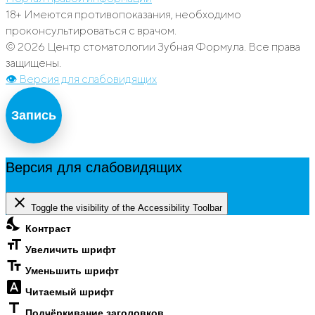
18+ Имеются противопоказания, необходимо
проконсультироваться с врачом.
© 2026 Центр стоматологии Зубная Формула. Все права
защищены.
👁 Версия для слабовидящих
Запись
Версия для слабовидящих
close
Toggle the visibility of the Accessibility Toolbar
nights_stay
Контраст
format_size
Увеличить шрифт
text_fields
Уменьшить шрифт
font_download
Читаемый шрифт
title
Подчёркивание заголовков