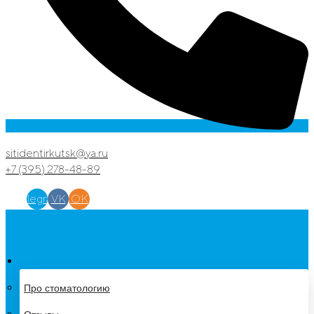
sitidentirkutsk@ya.ru
+7 (395) 278-48-89
Link
Telegram
VK
OK
👁 Версия для слабовидящих
Записаться
О клинике
Про стоматологию