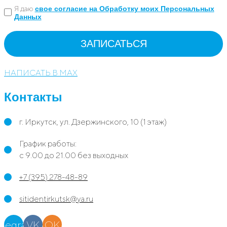
Я даю
свое согласие на Обработку моих Персональных
Данных
НАПИСАТЬ В MAX
Контакты
г. Иркутск, ул. Дзержинского, 10 (1 этаж)
График работы:
с 9.00 до 21.00 без выходных
+7 (395) 278-48-89
sitidentirkutsk@ya.ru
elegram
VK
OK