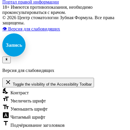
Портал правой информации
18+ Имеются противопоказания, необходимо
проконсультироваться с врачом.
© 2026 Центр стоматологии Зубная Формула. Все права
защищены.
👁 Версия для слабовидящих
Запись
Версия для слабовидящих
close
Toggle the visibility of the Accessibility Toolbar
nights_stay
Контраст
format_size
Увеличить шрифт
text_fields
Уменьшить шрифт
font_download
Читаемый шрифт
title
Подчёркивание заголовков