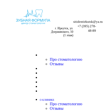
sitidentirkutsk@ya.ru
+7 (395) 278-
г. Иркутск, ул.
48-89
Дзержинского, 10
(1 этаж)
👁 ВЕРСИЯ ДЛЯ СЛАБОВИДЯЩИХ
ЗАПИСАТЬСЯ
О КЛИНИКЕ
Про стоматологию
Отзывы
ВРАЧИ
ПАЦИЕНТУ
УСЛУГИ
ПРАЙС
АКЦИИ
КОНТАКТЫ
О КЛИНИКЕ
Про стоматологию
Отзывы