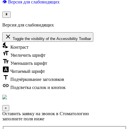
👁 Версия для слабовидящих
Версия для слабовидящих
close
Toggle the visibility of the Accessibility Toolbar
nights_stay
Контраст
format_size
Увеличить шрифт
text_fields
Уменьшить шрифт
font_download
Читаемый шрифт
title
Подчёркивание заголовков
link
Подсветка ссылок и кнопок
×
Оставить заявку на звонок в Стоматологию
заполните поля ниже