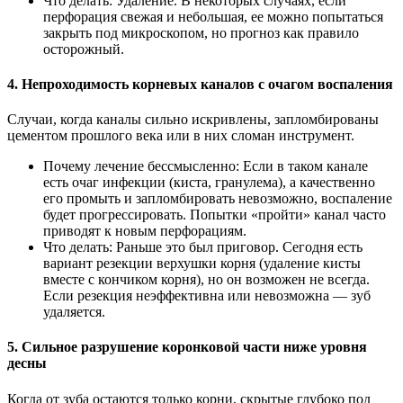
Что делать: Удаление. В некоторых случаях, если
перфорация свежая и небольшая, ее можно попытаться
закрыть под микроскопом, но прогноз как правило
осторожный.
4. Непроходимость корневых каналов с очагом воспаления
Случаи, когда каналы сильно искривлены, запломбированы
цементом прошлого века или в них сломан инструмент.
Почему лечение бессмысленно: Если в таком канале
есть очаг инфекции (киста, гранулема), а качественно
его промыть и запломбировать невозможно, воспаление
будет прогрессировать. Попытки «пройти» канал часто
приводят к новым перфорациям.
Что делать: Раньше это был приговор. Сегодня есть
вариант резекции верхушки корня (удаление кисты
вместе с кончиком корня), но он возможен не всегда.
Если резекция неэффективна или невозможна — зуб
удаляется.
5. Сильное разрушение коронковой части ниже уровня
десны
Когда от зуба остаются только корни, скрытые глубоко под