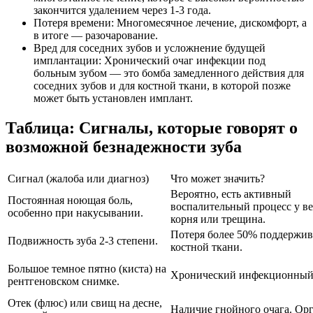
закончится удалением через 1-3 года.
Потеря времени: Многомесячное лечение, дискомфорт, а
в итоге — разочарование.
Вред для соседних зубов и усложнение будущей
имплантации: Хронический очаг инфекции под
больным зубом — это бомба замедленного действия для
соседних зубов и для костной ткани, в которой позже
может быть установлен имплант.
Таблица: Сигналы, которые говорят о
возможной безнадежности зуба
Сигнал (жалоба или диагноз)
Что может значить?
Вероятно, есть активный
Постоянная ноющая боль,
воспалительный процесс у в
особенно при накусывании.
корня или трещина.
Потеря более 50% поддержи
Подвижность зуба 2-3 степени.
костной ткани.
Большое темное пятно (киста) на
Хронический инфекционный 
рентгеновском снимке.
Отек (флюс) или свищ на десне,
Наличие гнойного очага. Ор