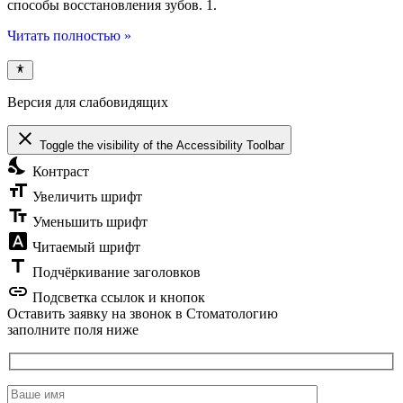
способы восстановления зубов. 1.
Читать полностью »
Версия для слабовидящих
close
Toggle the visibility of the Accessibility Toolbar
nights_stay
Контраст
format_size
Увеличить шрифт
text_fields
Уменьшить шрифт
font_download
Читаемый шрифт
title
Подчёркивание заголовков
link
Подсветка ссылок и кнопок
Оставить заявку на звонок в Стоматологию
заполните поля ниже