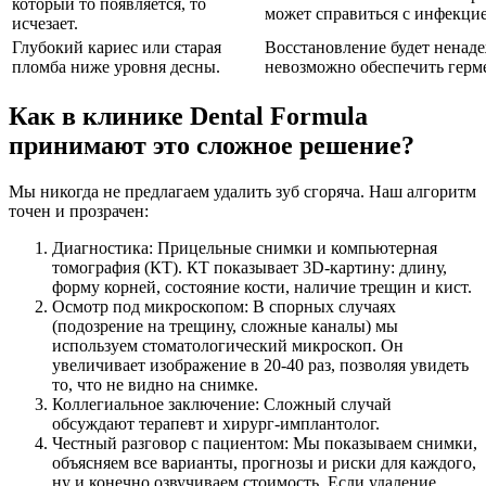
который то появляется, то
может справиться с инфекцие
исчезает.
Глубокий кариес или старая
Восстановление будет ненад
пломба ниже уровня десны.
невозможно обеспечить герм
Как в клинике Dental Formula
принимают это сложное решение?
Мы никогда не предлагаем удалить зуб сгоряча. Наш алгоритм
точен и прозрачен:
Диагностика: Прицельные снимки и компьютерная
томография (КТ). КТ показывает 3D-картину: длину,
форму корней, состояние кости, наличие трещин и кист.
Осмотр под микроскопом: В спорных случаях
(подозрение на трещину, сложные каналы) мы
используем стоматологический микроскоп. Он
увеличивает изображение в 20-40 раз, позволяя увидеть
то, что не видно на снимке.
Коллегиальное заключение: Сложный случай
обсуждают терапевт и хирург-имплантолог.
Честный разговор с пациентом: Мы показываем снимки,
объясняем все варианты, прогнозы и риски для каждого,
ну и конечно озвучиваем стоимость. Если удаление