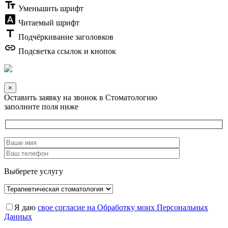
text_fields
Уменьшить шрифт
font_download
Читаемый шрифт
title
Подчёркивание заголовков
link
Подсветка ссылок и кнопок
×
Оставить заявку на звонок в Стоматологию
заполните поля ниже
Выберете услугу
Я даю
свое согласие на Обработку моих Персональных
Данных