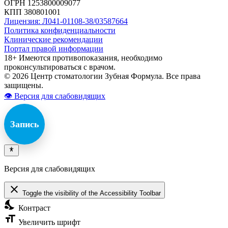
ОГРН 1253800009077
КПП 380801001
Лицензия: Л041-01108-38/03587664
Политика конфиденциальности
Клинические рекомендации
Портал правой информации
18+ Имеются противопоказания, необходимо
проконсультироваться с врачом.
© 2026 Центр стоматологии Зубная Формула. Все права
защищены.
👁 Версия для слабовидящих
Запись
Версия для слабовидящих
close
Toggle the visibility of the Accessibility Toolbar
nights_stay
Контраст
format_size
Увеличить шрифт