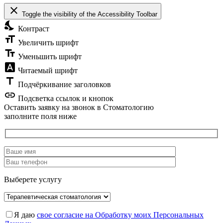
close
Toggle the visibility of the Accessibility Toolbar
nights_stay
Контраст
format_size
Увеличить шрифт
text_fields
Уменьшить шрифт
font_download
Читаемый шрифт
title
Подчёркивание заголовков
link
Подсветка ссылок и кнопок
Оставить заявку на звонок в Стоматологию
заполните поля ниже
Выберете услугу
Я даю
свое согласие на Обработку моих Персональных