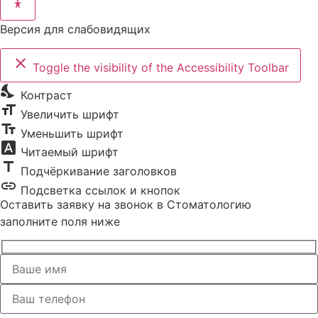
Версия для слабовидящих
close
Toggle the visibility of the Accessibility Toolbar
nights_stay
Контраст
format_size
Увеличить шрифт
text_fields
Уменьшить шрифт
font_download
Читаемый шрифт
title
Подчёркивание заголовков
link
Подсветка ссылок и кнопок
Оставить заявку на звонок в Стоматологию
заполните поля ниже