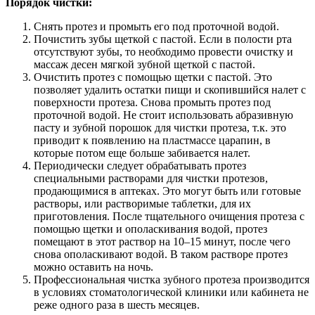
Порядок чистки:
Снять протез и промыть его под проточной водой.
Почистить зубы щеткой с пастой. Если в полости рта
отсутствуют зубы, то необходимо провести очистку и
массаж десен мягкой зубной щеткой с пастой.
Очистить протез с помощью щетки с пастой. Это
позволяет удалить остатки пищи и скопившийся налет с
поверхности протеза. Снова промыть протез под
проточной водой. Не стоит использовать абразивную
пасту и зубной порошок для чистки протеза, т.к. это
приводит к появлению на пластмассе царапин, в
которые потом еще больше забивается налет.
Периодически следует обрабатывать протез
специальными растворами для чистки протезов,
продающимися в аптеках. Это могут быть или готовые
растворы, или растворимые таблетки, для их
приготовления. После тщательного очищения протеза с
помощью щетки и ополаскивания водой, протез
помещают в этот раствор на 10–15 минут, после чего
снова ополаскивают водой. В таком растворе протез
можно оставить на ночь.
Профессиональная чистка зубного протеза производится
в условиях стоматологической клиники или кабинета не
реже одного раза в шесть месяцев.