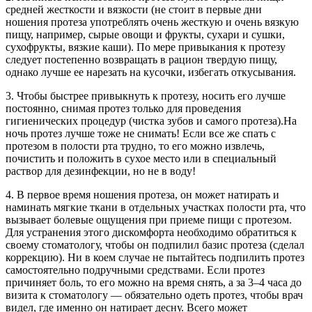
средней жесткости и вязкости (не стоит в первые дни
ношения протеза употреблять очень жесткую и очень вязкую
пищу, например, сырые овощи и фрукты, сухари и сушки,
сухофрукты, вязкие каши). По мере привыкания к протезу
следует постепенно возвращать в рацион твердую пищу,
однако лучше ее нарезать на кусочки, избегать откусывания.
3. Чтобы быстрее привыкнуть к протезу, носить его лучше
постоянно, снимая протез только для проведения
гигиенических процедур (чистка зубов и самого протеза).На
ночь протез лучше тоже не снимать! Если все же спать с
протезом в полости рта трудно, то его можно извлечь,
почистить и положить в сухое место или в специальный
раствор для дезинфекции, но не в воду!
4. В первое время ношения протеза, он может натирать и
наминать мягкие ткани в отдельных участках полости рта, что
вызывает болевые ощущения при приеме пищи с протезом.
Для устранения этого дискомфорта необходимо обратиться к
своему стоматологу, чтобы он подпилил базис протеза (сделал
коррекцию). Ни в коем случае не пытайтесь подпилить протез
самостоятельно подручными средствами. Если протез
причиняет боль, то его можно на время снять, а за 3–4 часа до
визита к стоматологу — обязательно одеть протез, чтобы врач
видел, где именно он натирает десну. Всего может