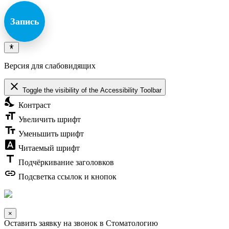
Запись
Версия для слабовидящих
close
Toggle the visibility of the Accessibility Toolbar
nights_stay
Контраст
format_size
Увеличить шрифт
text_fields
Уменьшить шрифт
font_download
Читаемый шрифт
title
Подчёркивание заголовков
link
Подсветка ссылок и кнопок
×
Оставить заявку на звонок в Стоматологию