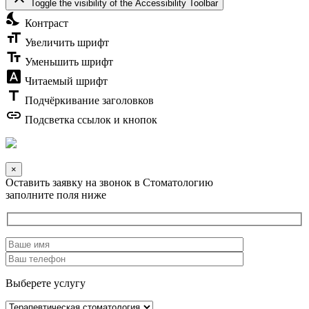
Toggle the visibility of the Accessibility Toolbar
nights_stay
Контраст
format_size
Увеличить шрифт
text_fields
Уменьшить шрифт
font_download
Читаемый шрифт
title
Подчёркивание заголовков
link
Подсветка ссылок и кнопок
×
Оставить заявку на звонок в Стоматологию
заполните поля ниже
Выберете услугу